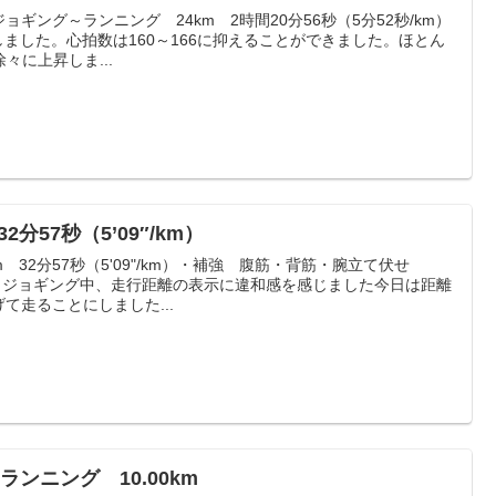
ョギング～ランニング 24km 2時間20分56秒（5分52秒/km）
目指しました。心拍数は160～166に抑えることができました。ほとん
々に上昇しま...
2分57秒（5’09″/km）
m 32分57秒（5'09"/km）・補強 腹筋・背筋・腕立て伏せ
ながらジョギング中、走行距離の表示に違和感を感じました今日は距離
て走ることにしました...
 ランニング 10.00km