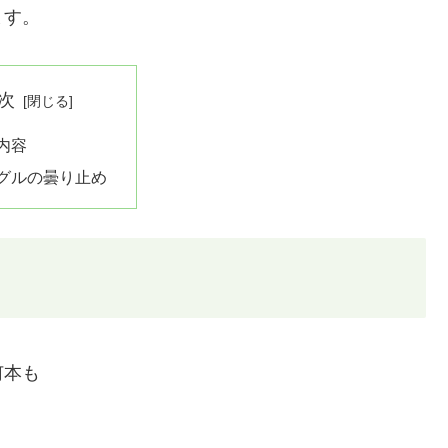
ます。
次
内容
グルの曇り止め
何本も