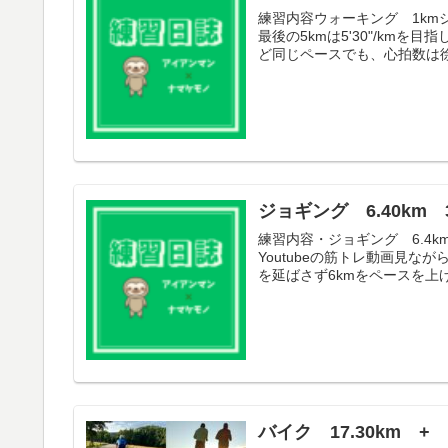
練習内容ウォーキング 1kmジ
最後の5kmは5'30"/kmを
ど同じペースでも、心拍数は徐
ジョギング 6.40km 3
練習内容・ジョギング 6.4k
Youtubeの筋トレ動画見
を延ばさず6kmをペースを上げ
バイク 17.30km +