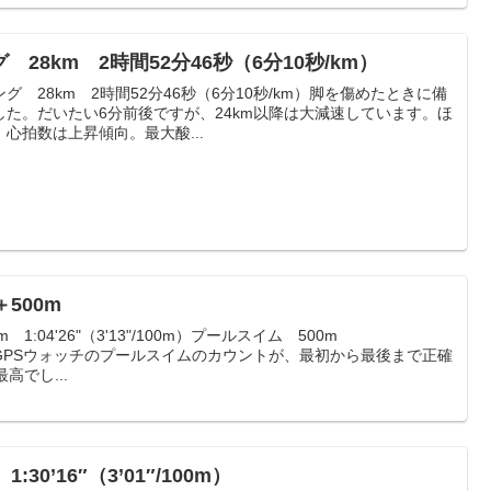
28km 2時間52分46秒（6分10秒/km）
 28km 2時間52分46秒（6分10秒/km）脚を傷めたときに備
た。だいたい6分前後ですが、24km以降は大減速しています。ほ
心拍数は上昇傾向。最大酸...
500m
1:04'26"（3'13"/100m）プールスイム 500m
m）今日はGPSウォッチのプールスイムのカウントが、最初から最後まで正確
高でし...
30’16″（3’01″/100m）