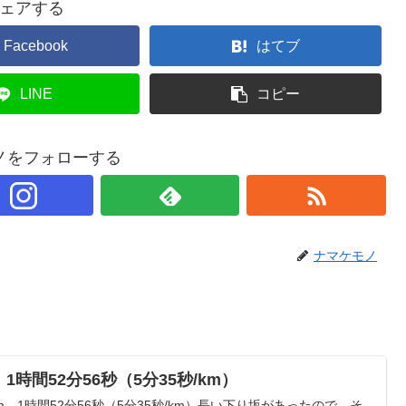
ェアする
Facebook
はてブ
LINE
コピー
ノをフォローする
ナマケモノ
 1時間52分56秒（5分35秒/km）
m 1時間52分56秒（5分35秒/km）長い下り坂があったので、そ