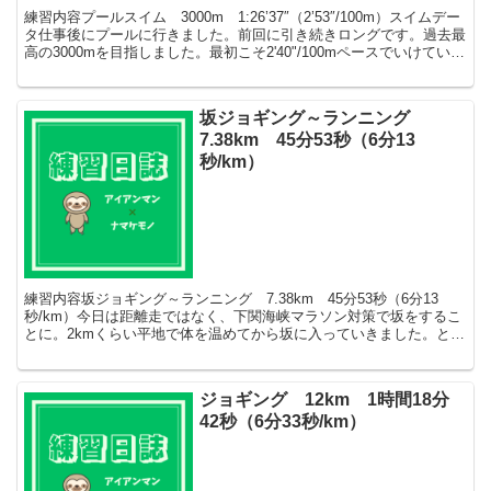
練習内容プールスイム 3000m 1:26’37″（2’53″/100m）スイムデー
タ仕事後にプールに行きました。前回に引き続きロングです。過去最
高の3000mを目指しました。最初こそ2'40"/100mペースでいけていま
したが、500mの...
坂ジョギング～ランニング
7.38km 45分53秒（6分13
秒/km）
練習内容坂ジョギング～ランニング 7.38km 45分53秒（6分13
秒/km）今日は距離走ではなく、下関海峡マラソン対策で坂をするこ
とに。2kmくらい平地で体を温めてから坂に入っていきました。とこ
ろが、5km過ぎたくらいで右ふくらはぎに異...
ジョギング 12km 1時間18分
42秒（6分33秒/km）