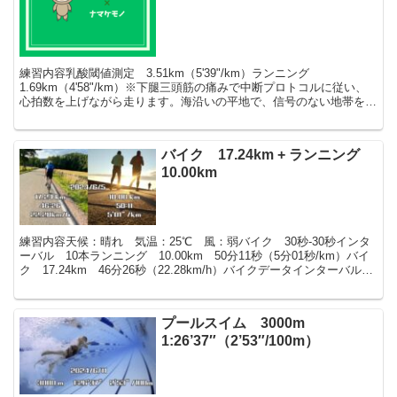
練習内容乳酸閾値測定 3.51km（5'39"/km）ランニング
1.69km（4'58"/km）※下腿三頭筋の痛みで中断プロトコルに従い、
心拍数を上げながら走ります。海沿いの平地で、信号のない地帯を走
りました。今日は「カツサプ」というサプ...
バイク 17.24km + ランニング
10.00km
練習内容天候：晴れ 気温：25℃ 風：弱バイク 30秒-30秒インタ
ーバル 10本ランニング 10.00km 50分11秒（5分01秒/km）バイ
ク 17.24km 46分26秒（22.28km/h）バイクデータインターバル開
始時にワークア...
プールスイム 3000m
1:26’37″（2’53″/100m）