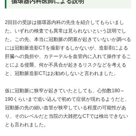
循環器内科医師による説明
2回目の受診は循環器内科の先生を紹介してもらいまし
た。いずれの検査でも異常は見られないという説明でし
た。この先、本当に冠動脈の閉塞が起きていないか調べる
には冠動脈造影CTを撮影するしかないが、造影剤による
肝臓への負担や、カテーテルを血管内に入れて操作するこ
とによる侵襲、何か不具合が起きるリスクなどを考える
と、冠動脈造影CTはお勧めしないと言われました。
仮に冠動脈に狭窄が起きていたとしても、心拍数180～
190くらいまで追い込んで初めて症状が現れるようだと、
冠動脈の先の細い血管が狭窄している程度の可能性があ
り、そのレベルだと当院の大雑把なCTでは検出できない
とも言われました。